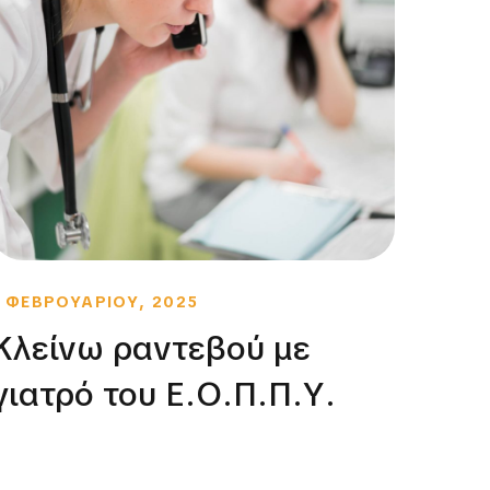
1 ΦΕΒΡΟΥΑΡΙΟΥ, 2025
2 ΦΕΒ
Κλείνω ραντεβού με
Κλε
γιατρό του Ε.Ο.Π.Π.Υ.
δομ
φρο