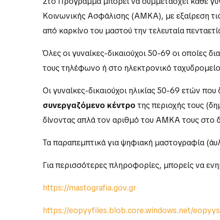
Στο Πρόγραμμα μπορεί να συμμετάσχει κάθε γυ
Κοινωνικής Ασφάλισης (ΑΜΚΑ), με εξαίρεση τις 
από καρκίνο του μαστού την τελευταία πενταετί
Όλες οι γυναίκες-δικαιούχοι 50-69 οι οποίες δ
τους τηλέφωνο ή στο ηλεκτρονικό ταχυδρομείο 
Οι γυναίκες-δικαιούχοι ηλικίας 50-69 ετών πο
συνεργαζόμενο κέντρο
της περιοχής τους (δη
δίνοντας απλά τον αριθμό του ΑΜΚΑ τους στο 
Τα παραπεμπτικά για ψηφιακή μαστογραφία (άυ
Για περισσότερες πληροφορίες, μπορείς να εν
https://mastografia.gov.gr
https://eopyyfiles.blob.core.windows.net/eop