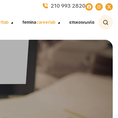
210 993 2820
rtlab
femina
careerlab
επικοινωνία