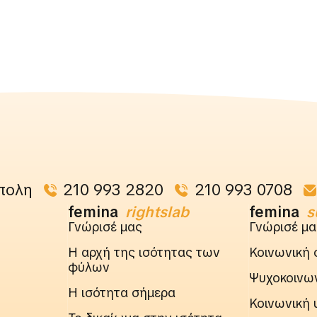
πολη
210 993 2820
210 993 0708
femina
rightslab
femina
s
Γνώρισέ μας
Γνώρισέ μα
Η αρχή της ισότητας των
Κοινωνική 
φύλων
Ψυχοκοινων
Η ισότητα σήμερα
Κοινωνική 