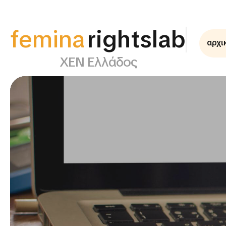
femina
rightslab
αρχι
ΧΕΝ Ελλάδος