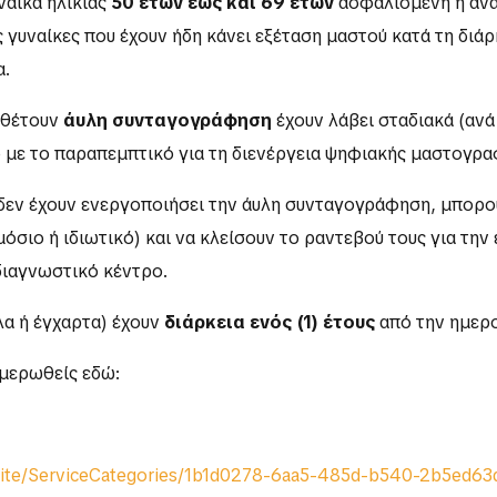
ναίκα ηλικίας
50 ετών έως και 69 ετών
ασφαλισμένη ή ανα
γυναίκες που έχουν ήδη κάνει εξέταση μαστού κατά τη διά
α.
ιαθέτουν
άυλη συνταγογράφηση
έχουν λάβει σταδιακά (ανά
με το παραπεμπτικό για τη διενέργεια ψηφιακής μαστογρα
υ δεν έχουν ενεργοποιήσει την άυλη συνταγογράφηση, μπορ
μόσιο ή ιδιωτικό) και να κλείσουν το ραντεβού τους για την
διαγνωστικό κέντρο.
λα ή έγχαρτα) έχουν
διάρκεια ενός (1) έτους
από την ημερο
ημερωθείς εδώ:
yysite/ServiceCategories/1b1d0278-6aa5-485d-b540-2b5ed6