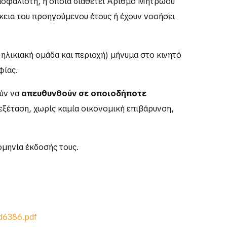
σφάλιστη, η οποία διαθέτει Αριθμό Μητρώου
ρκεια του προηγούμενου έτους ή έχουν νοσήσει
 ηλικιακή ομάδα και περιοχή) μήνυμα στο κινητό
φίας.
ούν να
απευθυνθούν σε οποιοδήποτε
 εξέταση, χωρίς καμία οικονομική επιβάρυνση,
μηνία έκδοσής τους.
3d6386.pdf