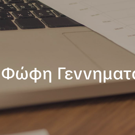
«Φώφη Γεννηματ