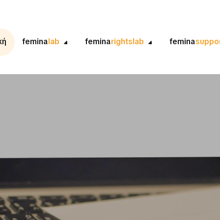
κή
femina
lab
femina
rightslab
femina
suppo