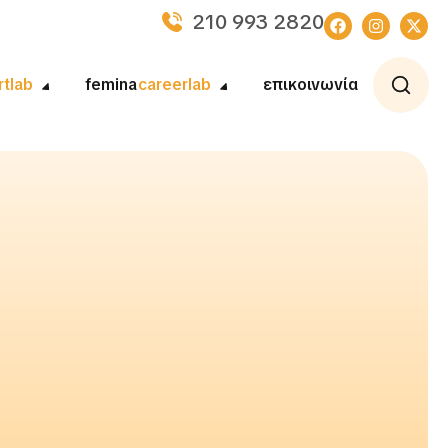
210 993 2820
rtlab
femina
careerlab
επικοινωνία