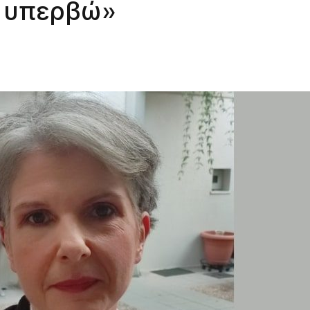
ς υπερβώ»