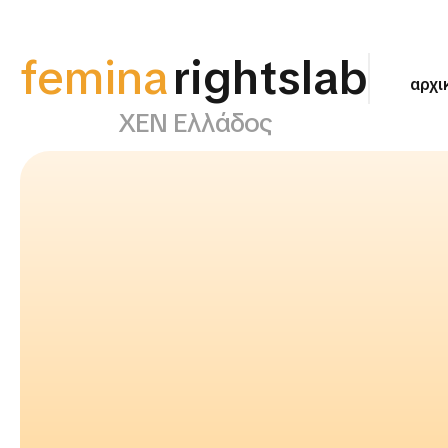
femina
rightslab
αρχι
ΧΕΝ Ελλάδος