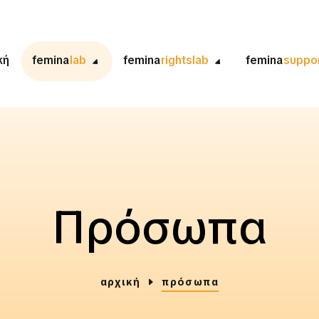
κή
femina
lab
femina
rightslab
femina
suppo
Πρόσωπα
αρχική
πρόσωπα