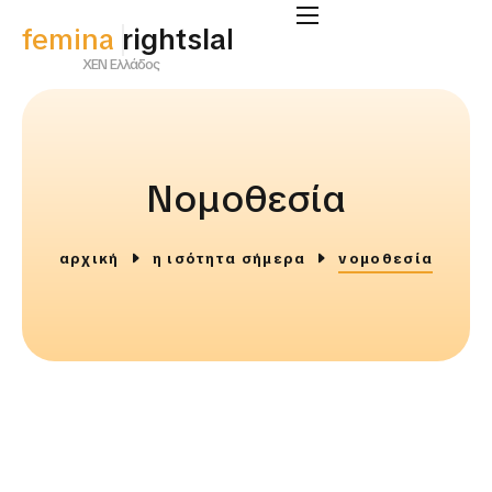
femina
supportlab
ΧΕΝ Ελλάδος
Νομοθεσία
αρχική
η ισότητα σήμερα
νομοθεσία