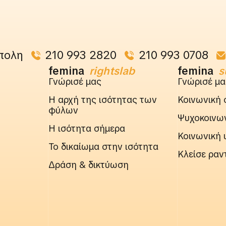
πολη
210 993 2820
210 993 0708
femina
rightslab
femina
s
Γνώρισέ μας
Γνώρισέ μα
Η αρχή της ισότητας των
Κοινωνική 
φύλων
Ψυχοκοινων
Η ισότητα σήμερα
Κοινωνική 
Το δικαίωμα στην ισότητα
Κλείσε ραν
Δράση & δικτύωση