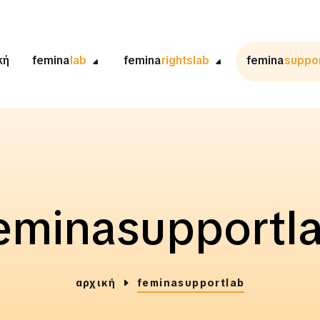
κή
femina
lab
femina
rightslab
femina
suppo
eminasupportl
αρχική
feminasupportlab