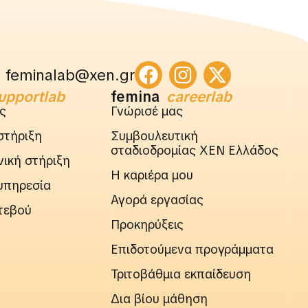
feminalab@xen.gr
upportlab
femina
careerlab
ς
Γνώρισέ μας
στήριξη
Συμβουλευτική
σταδιοδρομίας ΧΕΝ Ελλάδος
ική στήριξη
Η καριέρα μου
υπηρεσία
Αγορά εργασίας
τεβού
Προκηρύξεις
Επιδοτούμενα προγράμματα
Τριτοβάθμια εκπαίδευση
Δια βίου μάθηση