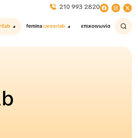
210 993 2820
rtlab
femina
careerlab
επικοινωνία
ab