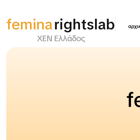
femina
rightslab
αρχι
ΧΕΝ Ελλάδος
f