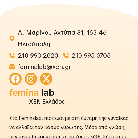
Λ. Μαρίνου Αντύπα 81, 163 46
Ηλιούπολη
210 993 2820
210 993 0708
feminalab@xen.gr
femina
rightslab
ΧΕΝ Ελλάδος
Στο Feminalab, πιστεύουμε στη δύναμη της γυναίκας
να αλλάξει τον κόσμο γύρω της. Μέσα από γνώση,
συνεργασία και δράση, στηρίζουμε κάθε βήμα προς