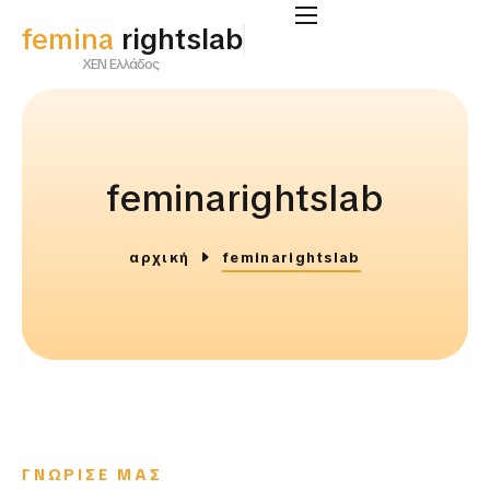
femina
supportlab
ΧΕΝ Ελλάδος
feminarightslab
αρχική
feminarightslab
ΓΝΩΡΙΣΕ ΜΑΣ