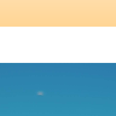
αρχική
δράση & δικτύωση
εργαλεία ισότητας