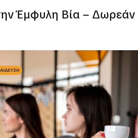
την Έμφυλη Βία – Δωρεά
ΠΑΙΔΕΥΣΗ