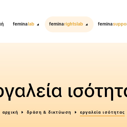
κή
femina
lab
femina
rightslab
femina
suppo
ργαλεία ισότητ