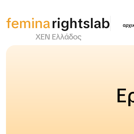
femina
αρχι
supportlab
ΧΕΝ Ελλάδος
Ε