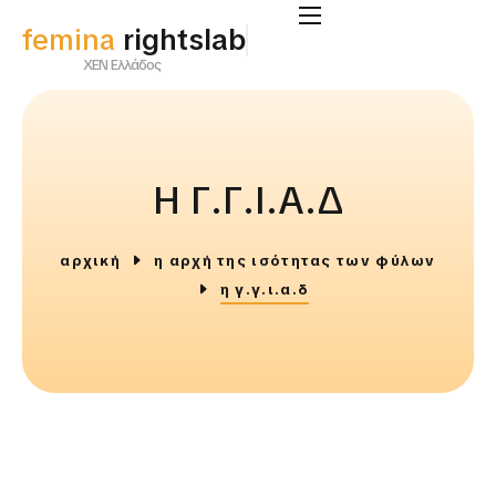
femina
rightslab
ΧΕΝ Ελλάδος
Η Γ.Γ.Ι.Α.Δ
αρχική
η αρχή της ισότητας των φύλων
η γ.γ.ι.α.δ