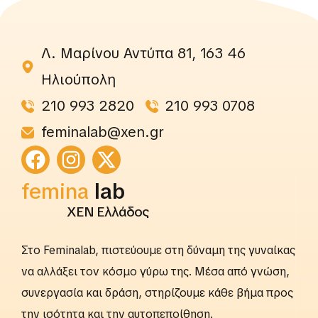
Λ. Μαρίνου Αντύπα 81, 163 46
Ηλιούπολη
210 993 2820
210 993 0708
feminalab@xen.gr
rightslab
femina
lab
ΧΕΝ Ελλάδος
Στο Feminalab, πιστεύουμε στη δύναμη της γυναίκας
να αλλάξει τον κόσμο γύρω της. Μέσα από γνώση,
συνεργασία και δράση, στηρίζουμε κάθε βήμα προς
την ισότητα και την αυτοπεποίθηση.