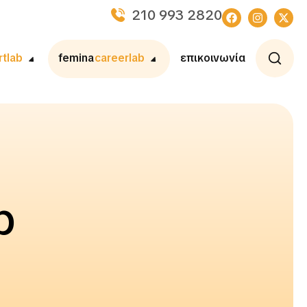
210 993 2820
rtlab
femina
careerlab
επικοινωνία
b