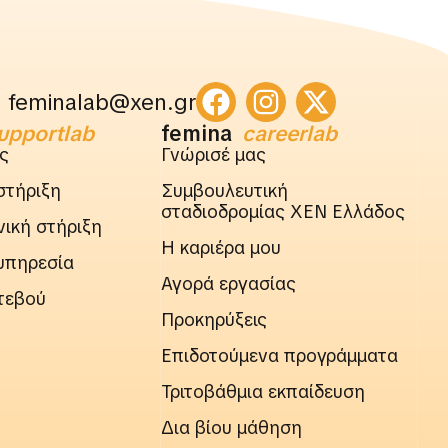
feminalab@xen.gr
upportlab
femina
careerlab
ς
Γνώρισέ μας
στήριξη
Συμβουλευτική
σταδιοδρομίας ΧΕΝ Ελλάδος
ική στήριξη
Η καριέρα μου
υπηρεσία
Αγορά εργασίας
τεβού
Προκηρύξεις
Επιδοτούμενα προγράμματα
Τριτοβάθμια εκπαίδευση
Δια βίου μάθηση