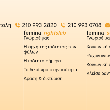
πολη
210 993 2820
210 993 0708
femina
rightslab
femina
s
Γνώρισέ μας
Γνώρισέ μα
Η αρχή της ισότητας των
Κοινωνική 
φύλων
Ψυχοκοινων
Η ισότητα σήμερα
Κοινωνική 
Το δικαίωμα στην ισότητα
Κλείσε ραν
Δράση & δικτύωση