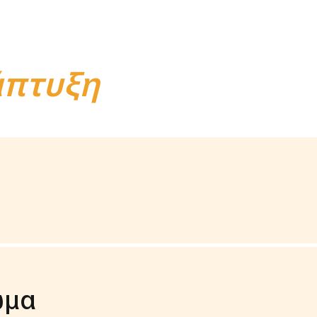
Η
άπτυξη
ωμα