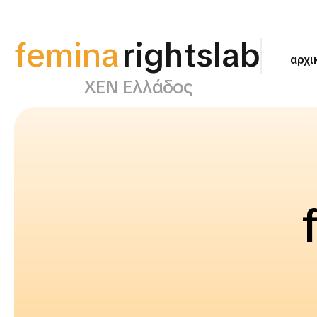
femina
rightslab
αρχι
ΧΕΝ Ελλάδος