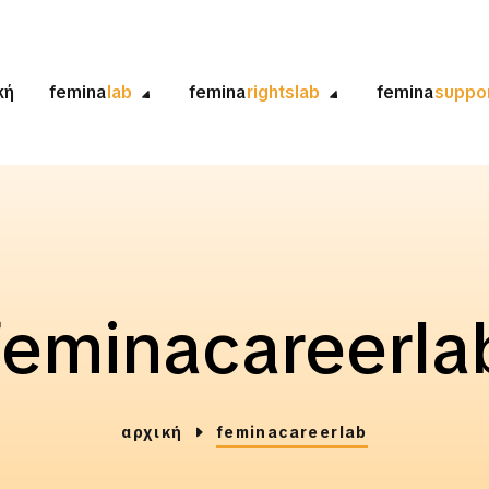
κή
femina
lab
femina
rightslab
femina
suppo
feminacareerla
αρχική
feminacareerlab