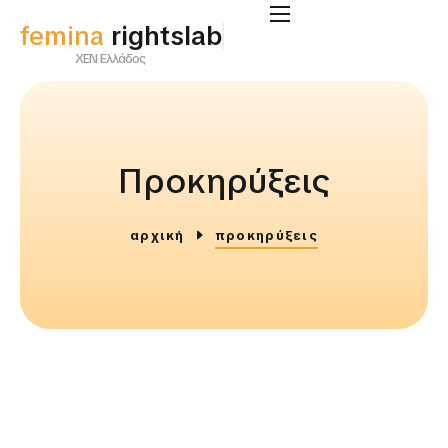
femina
rightslab
ΧΕΝ Ελλάδος
Προκηρύξεις
αρχική
προκηρύξεις