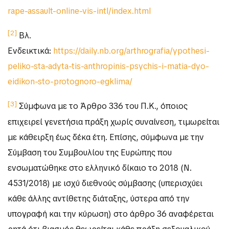
rape-assault-online-vis-intl/index.html
[2]
Βλ.
Ενδεικτικά:
https://daily.nb.org/arthrografia/ypothesi-
peliko-sta-adyta-tis-anthropinis-psychis-i-matia-dyo-
eidikon-sto-protognoro-egklima/
[3]
Σύμφωνα με το Άρθρο 336 του Π.Κ., όποιος
επιχειρεί γενετήσια πράξη χωρίς συναίνεση, τιμωρείται
με κάθειρξη έως δέκα έτη. Επίσης, σύμφωνα με την
Σύμβαση του Συμβουλίου της Ευρώπης που
ενσωματώθηκε στο ελληνικό δίκαιο το 2018 (Ν.
4531/2018) με ισχύ διεθνούς σύμβασης (υπερισχύει
κάθε άλλης αντίθετης διάταξης, ύστερα από την
υπογραφή και την κύρωση) στο άρθρο 36 αναφέρεται