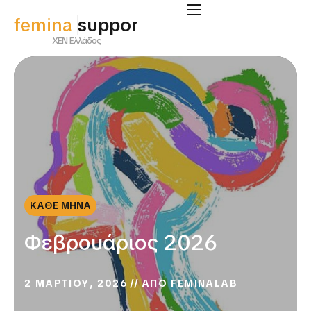
femina
supportlab
ΧΕΝ Ελλάδος
ΚΑΘΕ ΜΗΝΑ
Φεβρουάριος 2026
2 ΜΑΡΤΙΟΥ, 2026
ΑΠΟ
FEMINALAB