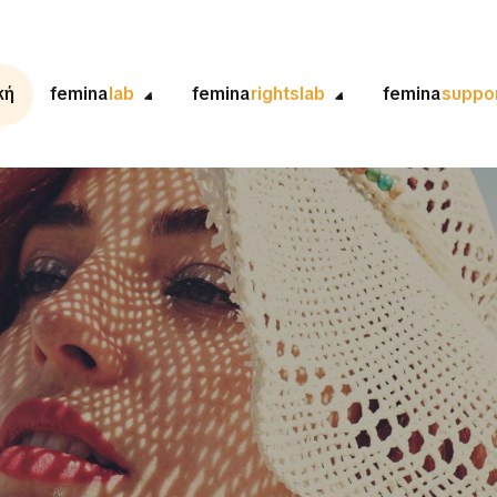
κή
femina
lab
femina
rightslab
femina
suppo