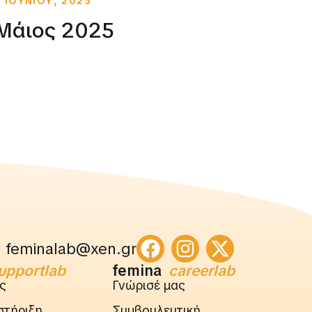
2 ΙΟΥΝΙΟΥ, 2025
15 ΜΑ
Μάιος 2025
Απρ
feminalab@xen.gr
upportlab
femina
careerlab
ς
Γνώρισέ μας
στήριξη
Συμβουλευτική