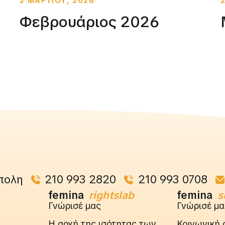
2 ΜΑΡΤΙΟΥ, 2026
Φεβρουάριος 2026
πολη
210 993 2820
210 993 0708
femina
rightslab
femina
s
Γνώρισέ μας
Γνώρισέ μα
Η αρχή της ισότητας των
Κοινωνική 