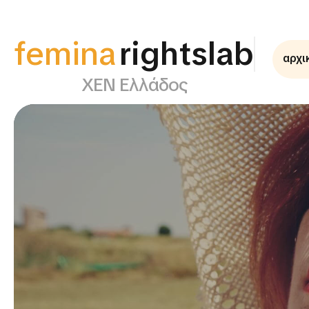
femina
rightslab
αρχι
ΧΕΝ Ελλάδος