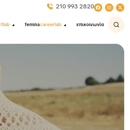
210 993 2820
rtlab
femina
careerlab
επικοινωνία