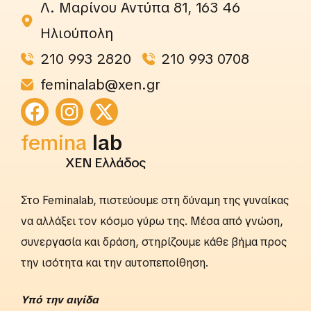
Λ. Μαρίνου Αντύπα 81, 163 46
Ηλιούπολη
210 993 2820
210 993 0708
feminalab@xen.gr
rightslab
femina
lab
ΧΕΝ Ελλάδος
Στο Feminalab, πιστεύουμε στη δύναμη της γυναίκας
να αλλάξει τον κόσμο γύρω της. Μέσα από γνώση,
συνεργασία και δράση, στηρίζουμε κάθε βήμα προς
την ισότητα και την αυτοπεποίθηση.
Yπό την αιγίδα