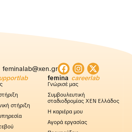
feminalab@xen.gr
upportlab
femina
careerlab
ς
Γνώρισέ μας
στήριξη
Συμβουλευτική
σταδιοδρομίας ΧΕΝ Ελλάδος
ική στήριξη
Η καριέρα μου
υπηρεσία
Αγορά εργασίας
τεβού