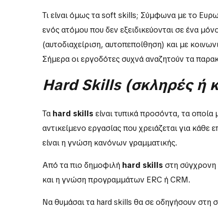
Τι είναι όμως τα soft skills; Σύμφωνα με το Ευρ
ενός ατόμου που δεν εξειδικεύονται σε ένα μόν
(αυτοδιαχείριση, αυτοπεποίθηση) και με κοινω
Σήμερα οι εργοδότες συχνά αναζητούν τα παρακ
Hard
Skills
(σκληρές ή κ
Τα
hard
skills
είναι τυπικά προσόντα, τα οποία 
αντικείμενο εργασίας που χρειάζεται για κάθε ε
είναι η γνώση κανόνων γραμματικής.
Από τα πιο δημοφιλή
hard
skills
στη σύγχρονη κ
και η γνώση προγραμμάτων ΕRC ή CRM.
Να θυμάσαι τα hard skills θα σε οδηγήσουν στη