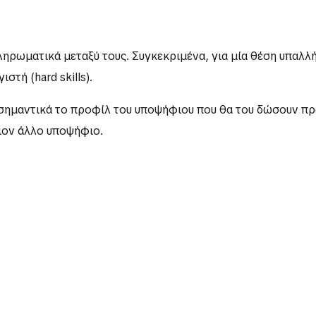
συμπληρωματικά μεταξύ τους. Συγκεκριμένα, για μία θέση υπα
στή (hard skills).
ο σημαντικά το προφίλ του υποψήφιου που θα του δώσουν πρ
ιον άλλο υποψήφιο.