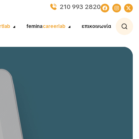
210 993 2820
rtlab
femina
careerlab
επικοινωνία