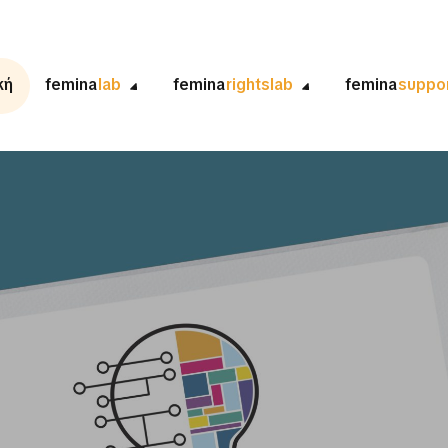
κή
femina
lab
femina
rightslab
femina
suppo