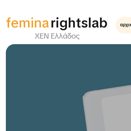
femina
rightslab
αρχι
ΧΕΝ Ελλάδος