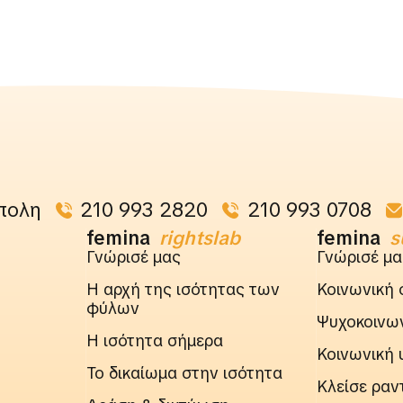
πολη
210 993 2820
210 993 0708
femina
rightslab
femina
s
Γνώρισέ μας
Γνώρισέ μα
Η αρχή της ισότητας των
Κοινωνική 
φύλων
Ψυχοκοινων
Η ισότητα σήμερα
Κοινωνική 
Το δικαίωμα στην ισότητα
Κλείσε ραν