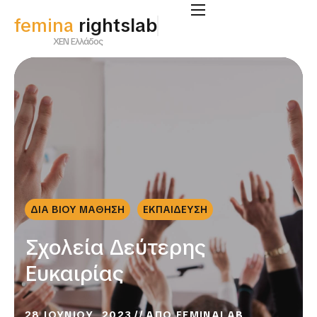
femina
rightslab
ΧΕΝ Ελλάδος
ΔΙΑ ΒΙΟΥ ΜΑΘΗΣΗ
ΕΚΠΑΙΔΕΥΣΗ
Σχολεία Δεύτερης
Ευκαιρίας
28 ΙΟΥΝΙΟΥ, 2023
ΑΠΟ
FEMINALAB