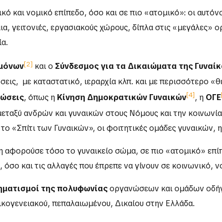
ικό και νομικό επίπεδο, όσο και σε πιο «ατομικό»: οι αυτό
, γειτονιές, εργασιακούς χώρους, δίπλα στις «μεγάλες» ο
α.
[2]
ημόνων
και ο
Σύνδεσμος για τα Δικαιώματα της Γυναί
εις, με καταστατικό, ιεραρχία κλπ. και με περισσότερο «θ
[4]
νώσεις
, όπως η
Κίνηση Δημοκρατικών Γυναικών
, η
ΟΓΕ
εταξύ ανδρών και γυναικών στους Νόμους και την κοινωνία
το «Σπίτι των Γυναικών», οι φοιτητικές ομάδες γυναικών, 
ση αφορούσε τόσο το γυναικείο σώμα, σε πιο «ατομικό» επίπ
ά., όσο και τις αλλαγές που έπρεπε να γίνουν σε κοινωνικό, 
ηματισμοί της πολυφωνίας
οργανώσεων και ομάδων οδήγ
Οικογενειακού, πεπαλαιωμένου, Δικαίου στην Ελλάδα.