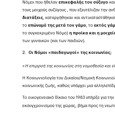
Νόμοι που ήθελαν
επικεφαλής τον σύζυγο
και
τους μοιχούς συζύγους , που εξευτέλιζαν την α
διατάξεις
, καταργήθηκαν και αντικαταστάθηκα
το
επώνυμό της μετά τον γάμο
, το
εκτός γάμ
το συγκεκριμένο Νόμο)
η προίκα και η μοιχε
των γυναικών (και των παιδιών).
Οι Νόμοι «παιδαγωγοί» της κοινωνίας;
«
Η επιρροή της κοινωνίας στη νομοθεσία και ε
Η Κοινωνιολογία του Δικαίου/Νομική Κοινωνιολο
κοινωνικής ζωής, καθώς υπάρχει μια αλληλεπίδ
Το οικογενειακό δίκαιο του 1983 υπήρξε για τ
εκσυγχρονισμού της χώρας, βήμα προς τη νεωτε