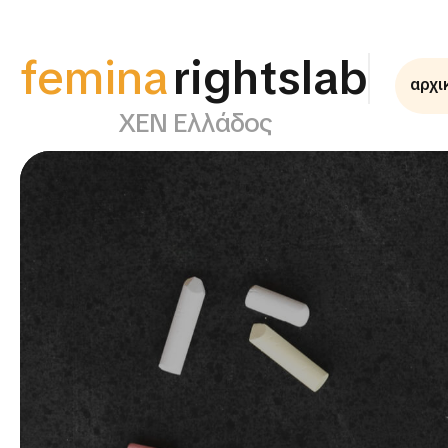
femina
supportlab
αρχι
ΧΕΝ Ελλάδος