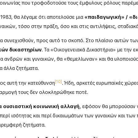
κοινωνίας που τροφοδοτούσε τους έμφυλους ρόλους παρέμε
 1983, θα λέγαμε ότι αποτελούσε μια
«παιδαγωγική» / «δ
ναικών, τόσο στην πράξη, όσο και στις αντιλήψεις, σταδιακά
να συνεχισθούν, προς αυτό το σκοπό. Στο πλαίσιο αυτών τ
κών δικαστηρίων
. Τα «Οικογενειακά Δικαστήρια» με την 
τα ανδρών και γυναικών, θα «θεμελίωναν» και θα υλοποιούσ
λα άλλα ζητήματα.
[10]
ος αυτή την κατεύθυνση
. Ήδη, αρκετές ευρωπαϊκές χώρες
φαρμογή τους δεν ολοκληρώθηκε ποτέ.
α ουσιαστική κοινωνική αλλαγή
, εφόσον θα μπορούσαν 
 περί ισότητας και περί δικαιωμάτων των γυναικών και των 
αρεμφερή ζητήματα.