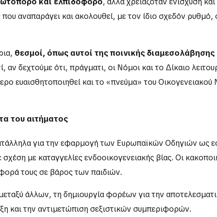
πρωτοπόρο και ελπιδοφόρο
, αλλά χρειαζόταν ενίσχυση και
που αναπαράγει και ακολουθεί, με τον ίδιο σχεδόν ρυθμό, 
ρια,
θεσμοί, όπως αυτοί της ποινικής διαμεσολάβησης 
τί, αν δεχτούμε ότι, πράγματι, οι Νόμοι και το Δίκαιο λειτ
τερο ευαισθητοποιηθεί και το «πνεύμα» του Οικογενειακού Ν
τα του αιτήματος
 κατάλληλα για την εφαρμογή των Ευρωπαϊκών Οδηγιών ως 
 σχέση με καταγγελίες ενδοοικογενειακής βίας. Οι κακοπο
φορά τους σε βάρος των παιδιών.
, μεταξύ άλλων, τη δημιουργία φορέων για την αποτελεσματ
ιξη και την αντιμετώπιση σεξιστικών συμπεριφορών.