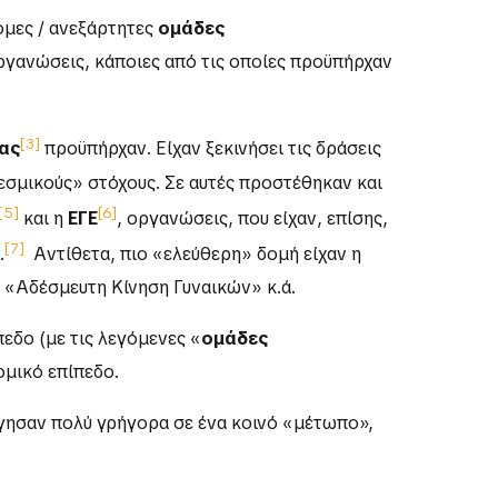
νομες / ανεξάρτητες
ομάδες
ργανώσεις, κάποιες από τις οποίες προϋπήρχαν
[3]
κας
προϋπήρχαν. Είχαν ξεκινήσει τις δράσεις
εσμικούς» στόχους. Σε αυτές προστέθηκαν και
[5]
[6]
και η
ΕΓΕ
, οργανώσεις, που είχαν, επίσης,
[7]
.
Αντίθετα, πιο «ελεύθερη» δομή είχαν η
η «Αδέσμευτη Κίνηση Γυναικών» κ.ά.
εδο (με τις λεγόμενες «
ομάδες
νομικό επίπεδο.
ησαν πολύ γρήγορα σε ένα κοινό «μέτωπο»,