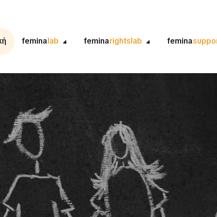
κή
femina
lab
femina
rightslab
femina
suppo