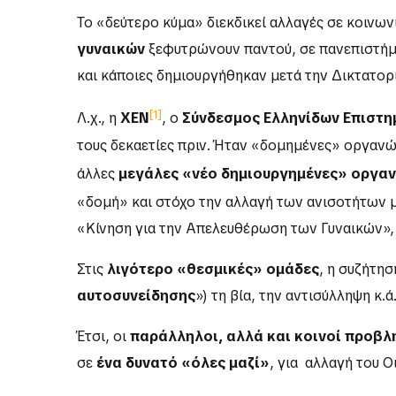
Το «δεύτερο κύμα» διεκδικεί αλλαγές σε κοινων
γυναικών
ξεφυτρώνουν παντού, σε πανεπιστήμια
και κάποιες δημιουργήθηκαν μετά την Δικτατορί
[1]
Λ.χ., η
ΧΕΝ
, ο
Σύνδεσμος Ελληνίδων Επιστ
τους δεκαετίες πριν. Ήταν «δομημένες» οργανώσ
άλλες
μεγάλες «νέο δημιουργημένες» οργα
«δομή» και στόχο την αλλαγή των ανισοτήτων μ
«Κίνηση για την Απελευθέρωση των Γυναικών», 
Στις
λιγότερο «θεσμικές» ομάδες
, η συζήτη
αυτοσυνείδησης
») τη βία, την αντισύλληψη κ.
Έτσι, οι
παράλληλοι, αλλά και κοινοί προβλ
σε
ένα δυνατό «όλες μαζί»
, για αλλαγή του 