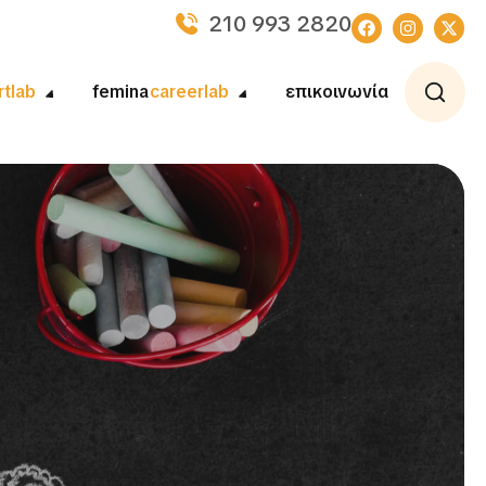
210 993 2820
rtlab
femina
careerlab
επικοινωνία