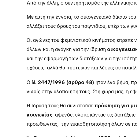
Από την άλλη, ο συντηρητισμός της ελληνικής 
Με αυτή την έννοια, το οικογενειακό δίκαιο του
αλλάξει τους όρους του παιγνιδιού, υπέρ των γυ
Οι αγώνες του φεμινιστικού κινήματος έπρεπε 
άλλων και η ανάγκη για την ίδρυση
οικογενεια
και την εφαρμογή των διατάξεων για την ισότη
σχέσεις, αλλά θα πρότειναν και λύσεις σε ποικί
Ο
Ν. 2447/1996 (άρθρο 48)
ήταν ένα βήμα, πρ
νωρίς στην υλοποίησή τους. Στη χώρα μας, η ε
Η ίδρυσή τους θα συνιστούσε
πρόκληση για μι
κοινωνίας
, αφενός, υλοποιώντας τις διατάξεις
προωθώντας, την ευαισθητοποίηση όλων σε π