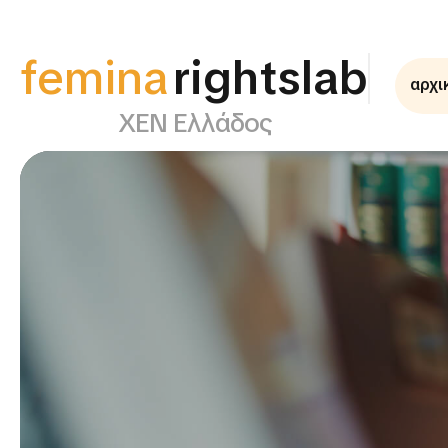
femina
rightslab
αρχι
ΧΕΝ Ελλάδος