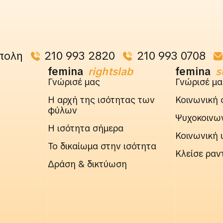
πολη
210 993 2820
210 993 0708
femina
rightslab
femina
s
Γνώρισέ μας
Γνώρισέ μα
Η αρχή της ισότητας των
Κοινωνική 
φύλων
Ψυχοκοινων
Η ισότητα σήμερα
Κοινωνική 
Το δικαίωμα στην ισότητα
Κλείσε ραν
Δράση & δικτύωση