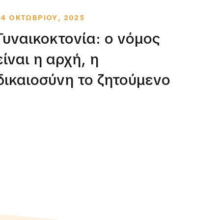
24 ΟΚΤΩΒΡΙΟΥ, 2025
13 ΜΑ
Γυναικοκτονία: ο νόμος
Γυν
είναι η αρχή, η
Μαι
δικαιοσύνη το ζητούμενο
παγ
παρ
δικ