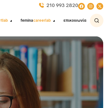
210 993 2820
rtlab
femina
careerlab
επικοινωνία