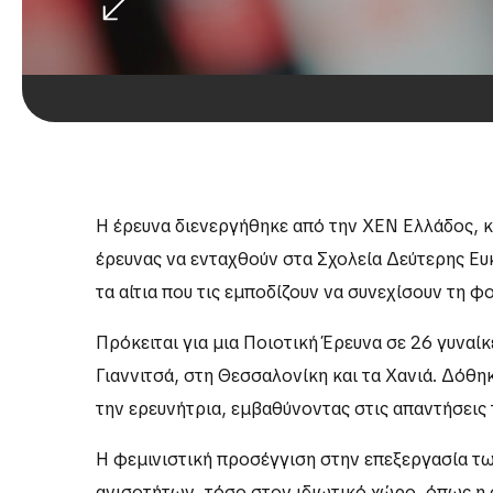
Η έρευνα διενεργήθηκε από την ΧΕΝ Ελλάδος, κ
έρευνας να ενταχθούν στα Σχολεία Δεύτερης Ευκ
τα αίτια που τις εμποδίζουν να συνεχίσουν τη 
Πρόκειται για μια Ποιοτική Έρευνα σε 26 γυνα
Γιαννιτσά, στη Θεσσαλονίκη και τα Χανιά. Δόθ
την ερευνήτρια, εμβαθύνοντας στις απαντήσεις 
Η φεμινιστική προσέγγιση στην επεξεργασία τ
ανισοτήτων, τόσο στον ιδιωτικό χώρο, όπως η ο