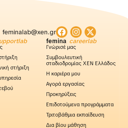
feminalab@xen.gr
upportlab
femina
careerlab
ς
Γνώρισέ μας
στήριξη
Συμβουλευτική
σταδιοδρομίας ΧΕΝ Ελλάδος
ική στήριξη
Η καριέρα μου
υπηρεσία
Αγορά εργασίας
τεβού
Προκηρύξεις
Επιδοτούμενα προγράμματα
Τριτοβάθμια εκπαίδευση
Δια βίου μάθηση