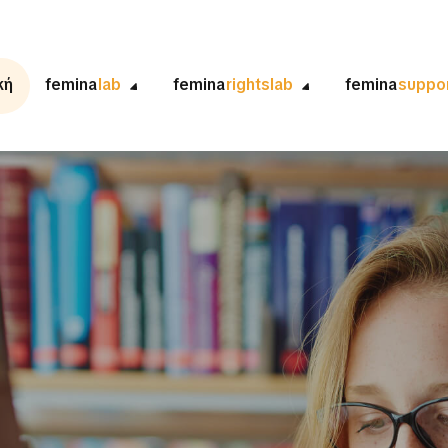
κή
femina
lab
femina
rightslab
femina
suppo