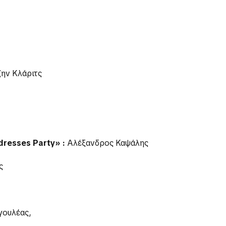
ην Κλάριτς
dresses Party» :
Αλέξανδρος Καψάλης
ς
γουλέας,