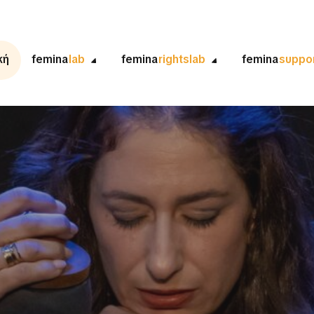
κή
femina
lab
femina
rightslab
femina
suppo