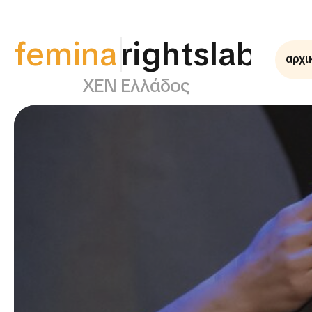
femina
rightslab
αρχι
ΧΕΝ Ελλάδος