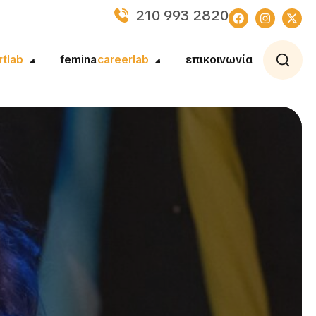
210 993 2820
rtlab
femina
careerlab
επικοινωνία