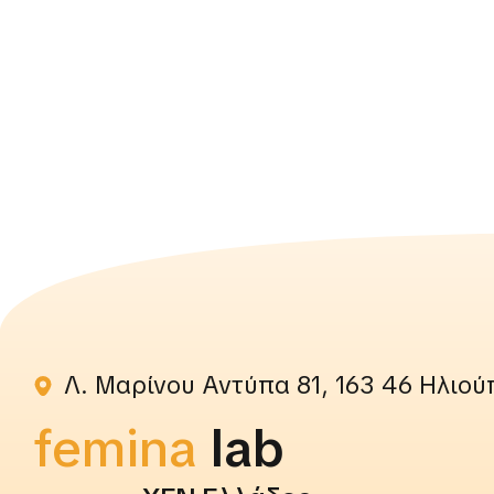
Λ. Μαρίνου Αντύπα 81, 163 46 Ηλιού
femina
rightslab