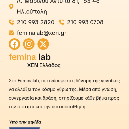
Λ. Μαρίνου Αντύπα 81, 163 46
Ηλιούπολη
210 993 2820
210 993 0708
feminalab@xen.gr
rightslab
femina
lab
ΧΕΝ Ελλάδος
Στο Feminalab, πιστεύουμε στη δύναμη της γυναίκας
να αλλάξει τον κόσμο γύρω της. Μέσα από γνώση,
συνεργασία και δράση, στηρίζουμε κάθε βήμα προς
την ισότητα και την αυτοπεποίθηση.
Yπό την αιγίδα