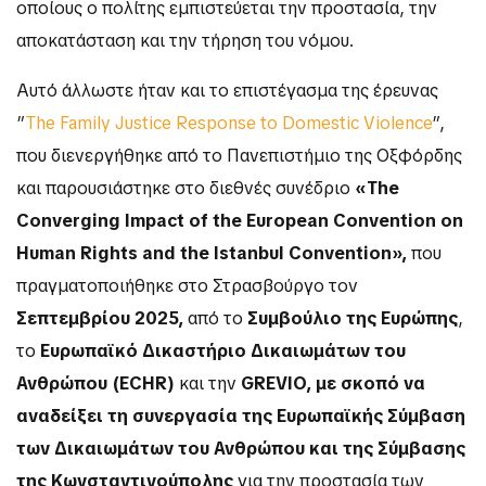
οποίους ο πολίτης εμπιστεύεται την προστασία, την
αποκατάσταση και την τήρηση του νόμου.
Αυτό άλλωστε ήταν και το επιστέγασμα της έρευνας
”
The Family Justice Response to Domestic Violence
”,
που διενεργήθηκε από το Πανεπιστήμιο της Οξφόρδης
και παρουσιάστηκε στο διεθνές συνέδριο
«
The
Converging Impact of the European Convention on
Human Rights and the Istanbul Convention»
,
που
πραγματοποιήθηκε στο Στρασβούργο τον
Σεπτεμβρίου 2025
,
από το
Συμβούλιο της Ευρώπης
,
το
Ευρωπαϊκό Δικαστήριο Δικαιωμάτων του
Ανθρώπου (ECHR)
και την
GREVIO, με σκοπό να
αναδείξει τη συνεργασία της Ευρωπαϊκής Σύμβαση
των Δικαιωμάτων του Ανθρώπου και της Σύμβασης
της Κωνσταντινούπολης
για την προστασία των