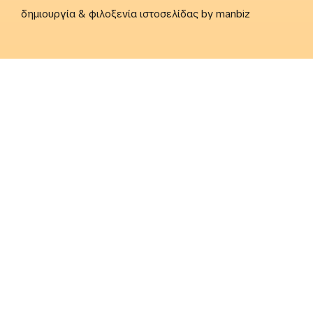
δημιουργία & φιλοξενία ιστοσελίδας by
manbiz