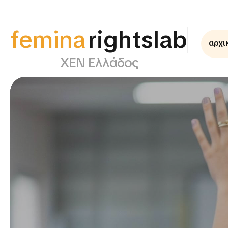
femina
αρχι
supportlab
ΧΕΝ Ελλάδος