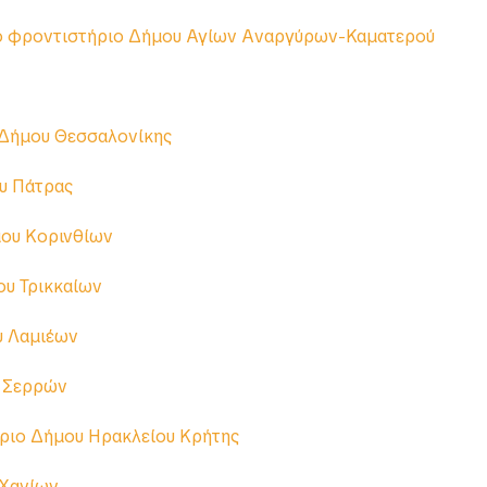
ήμου Κορυδαλλού
Αλίμου
ό φροντιστήριο Δήμου Αγίων Αναργύρων-Καματερού
 Δήμου Θεσσαλονίκης
υ Πάτρας
μου Κορινθίων
ου Τρικκαίων
υ Λαμιέων
υ Σερρών