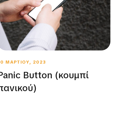
30 ΜΑΡΤΙΟΥ, 2023
30 ΟΚ
Panic Button (κουμπί
Μητ
πανικού)