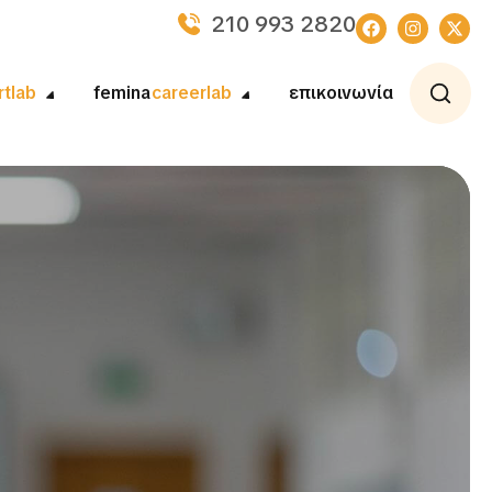
210 993 2820
rtlab
femina
careerlab
επικοινωνία