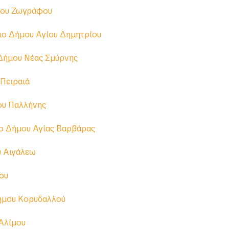
ου Αθηναίων
&
κοινωνικό φροντιστήριο για προσφυγικό/μ
μου Ζωγράφου
ιο Δήμου Αγίου Δημητρίου
Δήμου Νέας Σμύρνης
Πειραιά
ου Παλλήνης
ο Δήμου Αγίας Βαρβάρας
υ Αιγάλεω
ου