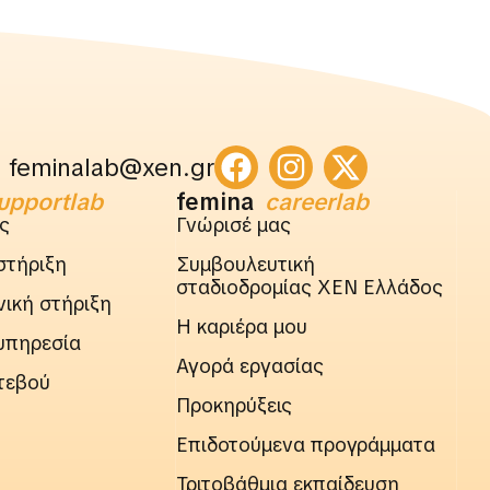
feminalab@xen.gr
upportlab
femina
careerlab
ς
Γνώρισέ μας
στήριξη
Συμβουλευτική
σταδιοδρομίας ΧΕΝ Ελλάδος
ική στήριξη
Η καριέρα μου
υπηρεσία
Αγορά εργασίας
τεβού
Προκηρύξεις