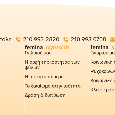
πολη
210 993 2820
210 993 0708
femina
rightslab
femina
s
Γνώρισέ μας
Γνώρισέ μα
Η αρχή της ισότητας των
Κοινωνική 
φύλων
Ψυχοκοινων
Η ισότητα σήμερα
Κοινωνική 
Το δικαίωμα στην ισότητα
Κλείσε ραν
Δράση & δικτύωση