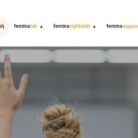
κή
femina
lab
femina
rightslab
femina
suppo