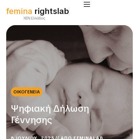
femina
rightslab
ΧΕΝ Ελλάδος
ΟΙΚΟΓΕΝΕΙΑ
Ψηφιακή Δήλωση
Γέννησης
8 ΙΟΥΛΙΟΥ, 2025
ΑΠΟ
FEMINALAB