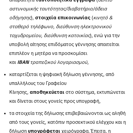
αστυνομικής ταυτότητας/διαβατήριο/άδεια
οδήγησης
),
στοιχεία επικοινωνίας
(
κινητό &
σταθερό τηλέφωνο, διεύθυνση ηλεκτρονικού
ταχυδρομείου, διεύθυνση κατοικίας
), ενώ για την
υποβολή αίτησης επιδόματος γέννησης απαιτείται
επιπλέον η μητέρα να προσκομίσει
και
IBAN
τραπεζικού λογαριασμού
,
καταρτίζεται η ψηφιακή δήλωση γέννησης, από
υπαλλήλους του Γραφείου
Κίνησης,
αποθηκεύεται
στο σύστημα, εκτυπώνεται
και δίνεται στους γονείς προς υπογραφή,
τα στοιχεία της δήλωσης επιβεβαιώνονται ως αληθή
από τους γονείς, κατόπιν προσεκτικού ελέγχου και η
δήλωση
υπογράφεται
χειρόγραφα. Έπειτα, η