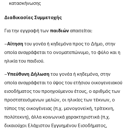
κατασκήνωσης
Διαδικασίες Συμμετοχής
Για την εγγραφή των
παιδιών
απαιτείται:
–
Αίτηση
του γονέα ή κηδεμόνα προς το Δήμο, στην
οποία αναγράφεται το ονοματεπώνυμο, το φύλο και η
ηλικία του παιδιού.
–
Υπεύθυνη Δήλωση
του γονέα ή κηδεμόνα, στην
οποία αναγράφεται το ύψος του ετήσιου οικογενειακού
εισοδήματος του προηγούμενου έτους, ο αριθμός των
προστατευόμενων μελών, οι ηλικίες των τέκνων, ο
τύπος της οικογένειας (π.χ. μονογονεϊκή, τρίτεκνη,
πολύτεκνη), άλλα κοινωνικά χαρακτηριστικά (π.χ.
δικαιούχοι Ελάχιστου Εγγυημένου Εισοδήματος,