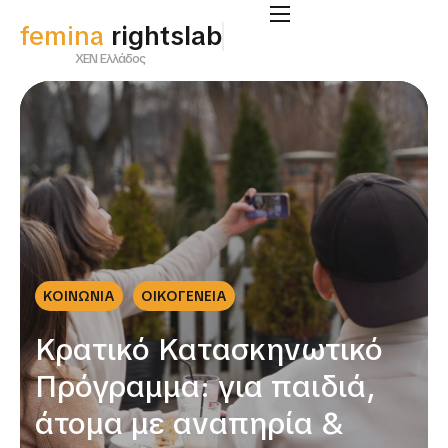
femina
rightslab
ΧΕΝ Ελλάδος
ΚΟΙΝΩΝΙΑ
ΟΙΚΟΓΕΝΕΙΑ
Κρατικό Κατασκηνωτικό
Πρόγραμμα: για παιδιά,
άτομα με αναπηρία &