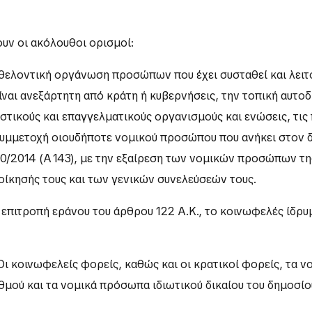
ουν οι ακόλουθοι ορισμοί:
εθελοντική οργάνωση προσώπων που έχει συσταθεί και λειτ
ίναι ανεξάρτητη από κράτη ή κυβερνήσεις, την τοπική αυτο
ιστικούς και επαγγελματικούς οργανισμούς και ενώσεις, τις
συμμετοχή οιουδήποτε νομικού προσώπου που ανήκει στον 
270/2014 (Α΄ 143), με την εξαίρεση των νομικών προσώπων τη
οίκησής τους και των γενικών συνελεύσεών τους.
η επιτροπή εράνου του άρθρου 122 Α.Κ., το κοινωφελές ίδρυμ
ι κοινωφελείς φορείς, καθώς και οι κρατικοί φορείς, τα ν
μού και τα νομικά πρόσωπα ιδιωτικού δικαίου του δημοσίο