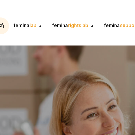
κή
femina
lab
femina
rightslab
femina
suppo