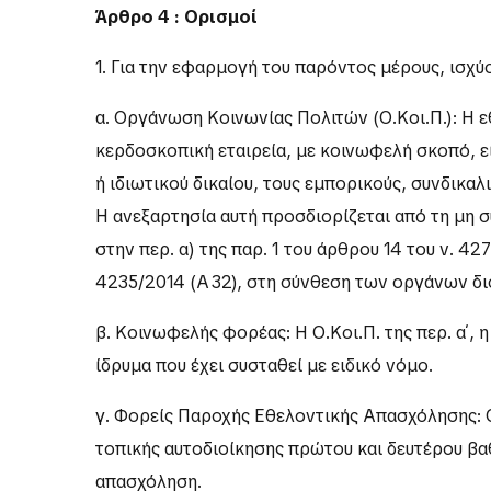
Άρθρο 4 : Ορισμοί
1. Για την εφαρμογή του παρόντος μέρους, ισχύ
α. Οργάνωση Κοινωνίας Πολιτών (Ο.Κοι.Π.): Η 
κερδοσκοπική εταιρεία, με κοινωφελή σκοπό, ε
ή ιδιωτικού δικαίου, τους εμπορικούς, συνδικαλ
Η ανεξαρτησία αυτή προσδιορίζεται από τη μη 
στην περ. α) της παρ. 1 του άρθρου 14 του ν. 4
4235/2014 (Α΄ 32), στη σύνθεση των οργάνων δι
β. Κοινωφελής φορέας: Η Ο.Κοι.Π. της περ. α΄, 
ίδρυμα που έχει συσταθεί με ειδικό νόμο.
γ. Φορείς Παροχής Εθελοντικής Απασχόλησης: Ο
τοπικής αυτοδιοίκησης πρώτου και δευτέρου βαθ
απασχόληση.