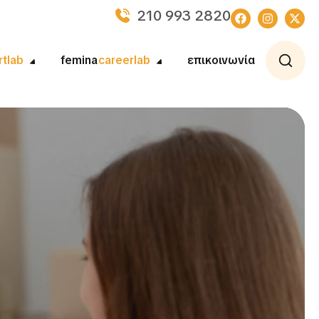
210 993 2820
rtlab
femina
careerlab
επικοινωνία