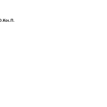
.Κοι.Π.