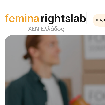
femina
rightslab
αρχι
ΧΕΝ Ελλάδος