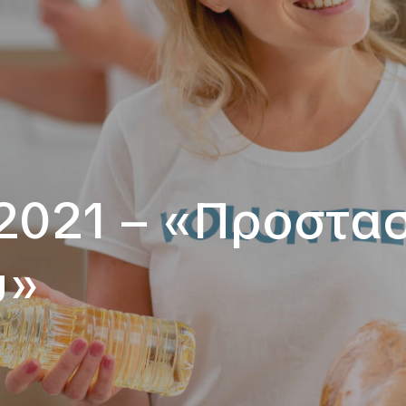
2021 – «Προστασ
ύ»