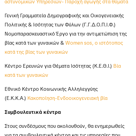
αστυνομικών Υπηρεσιών- Παροχή αγωγής στα θύματα
Γενική Γραμματεία Δημογραφικής και Οικογενειακής
Πολιτικής & Ισότητας των Φύλων (Γ.Γ.Δ.Ο.Π.Ι.Φ.)
Νομοπαρασκευαστικό Έργο για την αντιμετώπιση της
βίας κατά των γυναικών &
Women sos, ο ιστότοπος
κατά της βίας των γυναικών
Κέντρο Ερευνών για Θέματα Ισότητας (Κ.Ε.Θ.Ι.)
Βία
κατά των γυναικών
Εθνικό Κέντρο Κοινωνικής Αλληλεγγύης
(Ε.Κ.Κ.Α.)
Κακοποίηση-Ενδοοικογενειακή βία
Συμβουλευτικά κέντρα
Στους συνδέσμους που ακολουθούν, θα ενημερωθείς
για τα συμβουλευτικά κέντρα και τις υπηρεσίες που