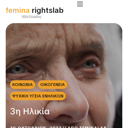
femina
supportlab
ΧΕΝ Ελλάδος
ΚΟΙΝΩΝΙΑ
ΟΙΚΟΓΕΝΕΙΑ
ΨΥΧΙΚΗ ΥΓΕΙΑ ΕΝΗΛΙΚΩΝ
3η Ηλικία