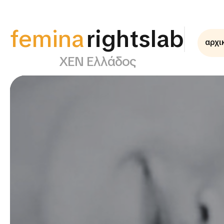
femina
rightslab
αρχι
ΧΕΝ Ελλάδος