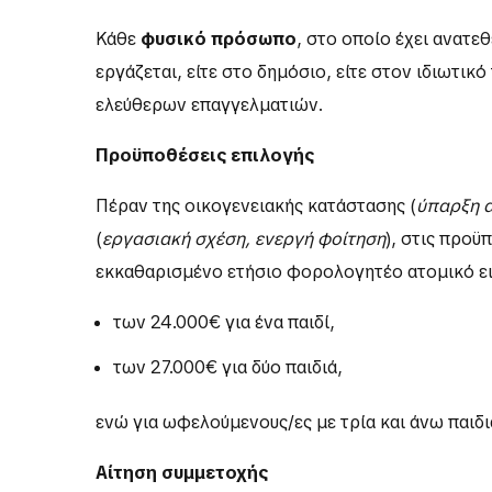
Κάθε
φυσικό πρόσωπο
, στο οποίο έχει ανατε
εργάζεται, είτε στο δημόσιο, είτε στον ιδιω
ελεύθερων επαγγελματιών.
Προϋποθέσεις επιλογής
Πέραν της οικογενειακής κατάστασης (
ύπαρξη α
(
εργασιακή σχέση, ενεργή φοίτηση
), στις προ
εκκαθαρισμένο ετήσιο φορολογητέο ατομικό ει
των 24.000€ για ένα παιδί,
των 27.000€ για δύο παιδιά,
ενώ για ωφελούμενους/ες με τρία και άνω παιδιά
Αίτηση συμμετοχής