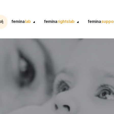
κή
femina
lab
femina
rightslab
femina
suppo