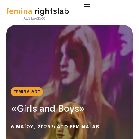
femina
rightslab
ΧΕΝ Ελλάδος
FEMINA ART
«Girls and Boys»
6 ΜΑΪΟΥ, 2025
ΑΠΟ
FEMINALAB