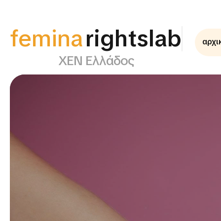
femina
supportlab
αρχι
ΧΕΝ Ελλάδος