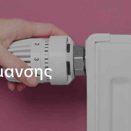
μανσης