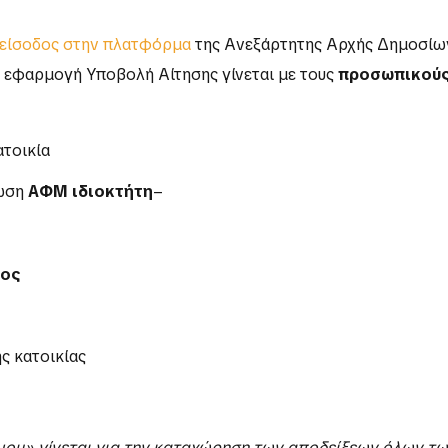
είσοδος στην πλατφόρμα
της Ανεξάρτητης Αρχής Δημοσίων
ν εφαρμογή Υποβολή Αίτησης γίνεται με τους
προσωπικούς
ατοικία
ρωση
ΑΦΜ ιδιοκτήτη
–
τος
ς κατοικίας
μου
» γίνεται για την καταχώρηση των αποδείξεων όλων τ