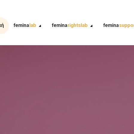
κή
femina
lab
femina
rightslab
femina
suppo