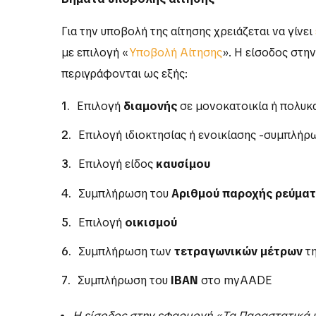
Για την υποβολή της αίτησης χρειάζεται να γίνει
με επιλογή «
Υποβολή Αίτησης
». Η είσοδος στη
περιγράφονται ως εξής:
Επιλογή
διαμονής
σε μονοκατοικία ή πολυκ
Επιλογή ιδιοκτησίας ή ενοικίασης -συμπλή
Επιλογή είδος
καυσίμου
Συμπλήρωση του
Αριθμού παροχής ρεύμα
Επιλογή
οικισμού
Συμπλήρωση των
τετραγωνικών μέτρων
τη
Συμπλήρωση του
IBAN
στο myAADE
Η είσοδος στην εφαρμογή «
Τα Παραστατικά 