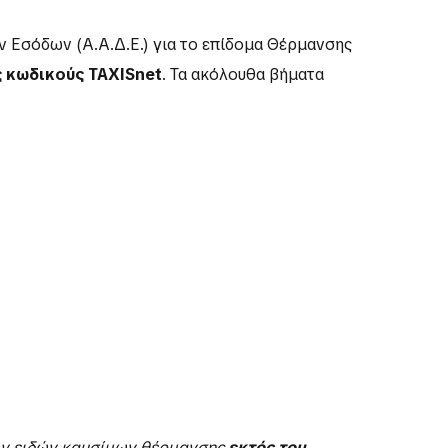
 Εσόδων (Α.Α.Δ.Ε.) για το επίδομα Θέρμανσης
 κωδικούς TAXISnet
. Τα ακόλουθα βήματα
ων ειδών καυσίμων θέρμανσης
εκτός του