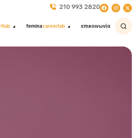
210 993 2820
rtlab
femina
careerlab
επικοινωνία