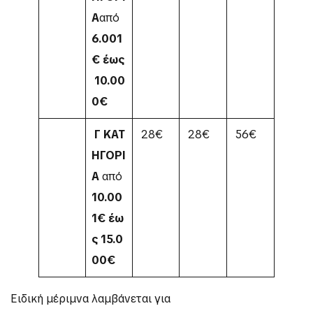
Α
από
6.001
€
έως
10.00
0€
Γ
ΚΑΤ
28€
28€
56€
ΗΓΟΡΙ
Α
από
10.00
1€
έω
ς
15.0
00€
Ειδική μέριμνα λαμβάνεται για