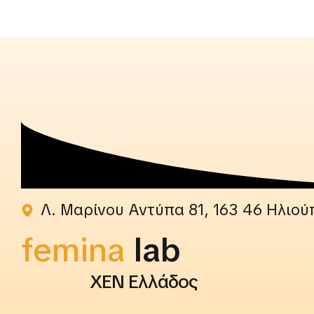
Λ. Μαρίνου Αντύπα 81, 163 46 Ηλιού
femina
rightslab