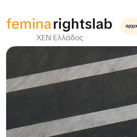
femina
αρχι
supportlab
ΧΕΝ Ελλάδος