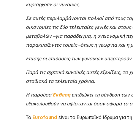
Λιγότεροι από ένας στους πέντε εργαζόμενους
ποσοστό 40% από το κάθε φύλο. Η αύξηση της
κυριαρχούν οι γυναίκες.
Σε αυτές περιλαμβάνονται πολλοί από τους το
οικονομίες τις δύο τελευταίες γενιές και στου
μεταβολών –για παράδειγμα, η υγειονομική περ
παρακμάζοντες τομείς –όπως η γεωργία και η 
Επίσης οι επιδόσεις των γυναικών υπερτερούν
Παρά τις σχετικά ευνοϊκές αυτές εξελίξεις, τ
σταδιακά τα τελευταία χρόνια.
Η παρούσα
Έ
κθεση
επιδιώκει τη σύνδεση των 
εξακολουθούν να υφίστανται όσον αφορά τα απ