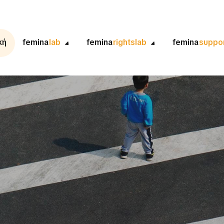
κή
femina
lab
femina
rightslab
femina
suppo