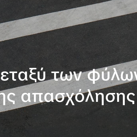
εταξύ των φύλων
ης απασχόλησης