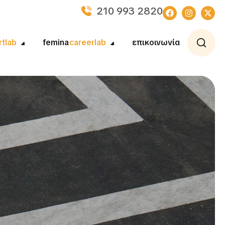
210 993 2820
rtlab
femina
careerlab
επικοινωνία