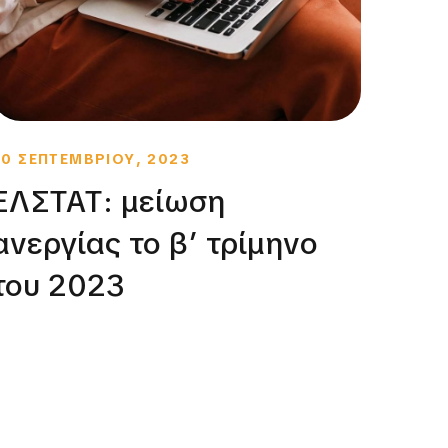
20 ΣΕΠΤΕΜΒΡΙΟΥ, 2023
6 ΦΕΒ
ΕΛΣΤΑΤ: μείωση
Η Ε
ανεργίας το β’ τρίμηνο
η Α
του 2023