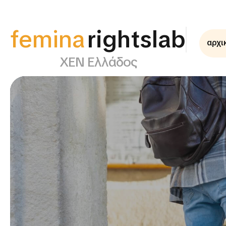
femina
rightslab
αρχι
ΧΕΝ Ελλάδος