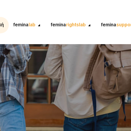
κή
femina
lab
femina
rightslab
femina
suppo