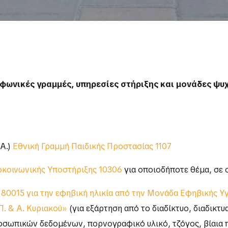
εφωνικές γραμμές, υπηρεσίες στήριξης και μονάδες ψυχ
.Α.)
Εθνική Γραμμή Παιδικής Προστασίας 1107
οκοινωνικής Υποστήριξης 10306
για οποιοδήποτε θέμα, σε 
80015 για την εφηβική ηλικία
από την Μονάδα Εφηβικής Υγεί
. & Α. Κυριακού»
(για εξάρτηση από το διαδίκτυο, διαδικτ
σωπικών δεδομένων, πορνογραφικό υλικό, τζόγος, βίαια πα