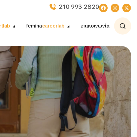
210 993 2820
rtlab
femina
careerlab
επικοινωνία