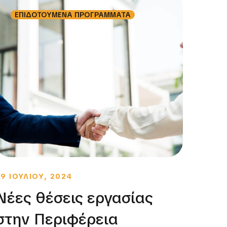
ΕΠΙΔΟΤΟΥΜΕΝΑ ΠΡΟΓΡΑΜΜΑΤΑ
Ε
29 ΙΟΥΛΙΟΥ, 2024
19 ΜΑ
Νέες θέσεις εργασίας
«Πρ
στην Περιφέρεια
επι