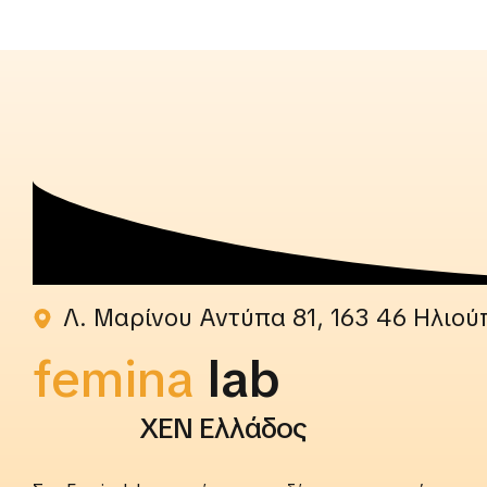
Λ. Μαρίνου Αντύπα 81, 163 46 Ηλιού
femina
rightslab
ΧΕΝ Ελλάδος