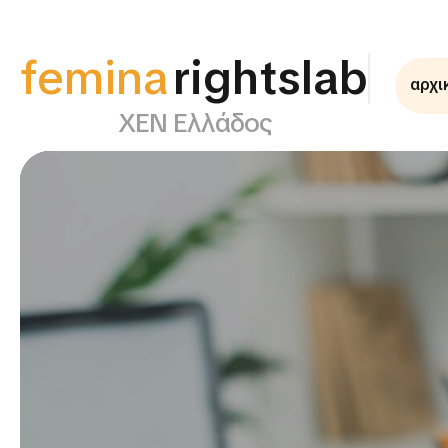
femina
rightslab
αρχι
ΧΕΝ Ελλάδος