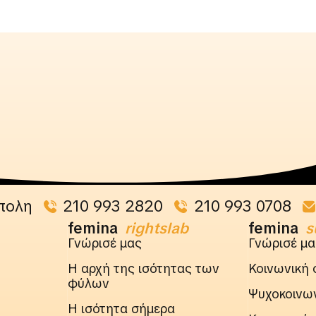
πολη
210 993 2820
210 993 0708
femina
rightslab
femina
s
Γνώρισέ μας
Γνώρισέ μα
Η αρχή της ισότητας των
Κοινωνική 
φύλων
Ψυχοκοινων
Η ισότητα σήμερα