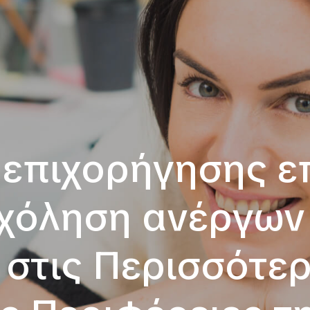
επιχορήγησης ε
χόληση ανέργων 
 στις Περισσότε