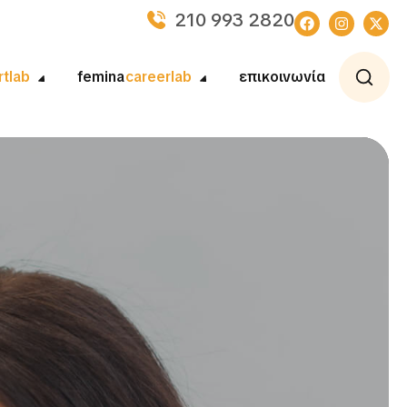
210 993 2820
rtlab
femina
careerlab
επικοινωνία