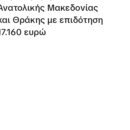
Ανατολικής Μακεδονίας
έμφ
και Θράκης με επιδότηση
επι
17.160 ευρώ
ευρ