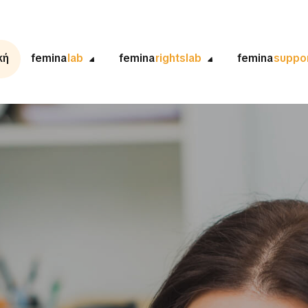
κή
femina
lab
femina
rightslab
femina
suppo