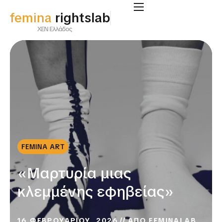
femina
rightslab
ΧΕΝ Ελλάδος
FEMINA ART
«Μαρτυρία μιας
κλεμμένης εφηβείας»
16 ΦΕΒΡΟΥΑΡΙΟΥ, 2026
ΑΠΟ
FEMINALAB