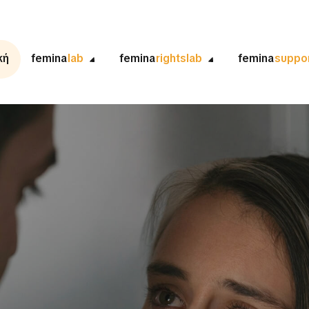
κή
femina
lab
femina
rightslab
femina
suppo