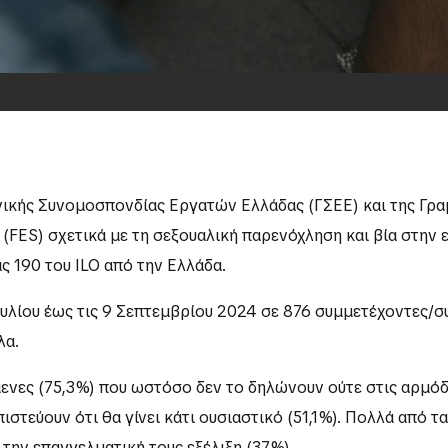
ενικής Συνομοσπονδίας Εργατών Ελλάδας (ΓΣΕΕ) και της Γρα
ng (FES) σχετικά με τη σεξουαλική παρενόχληση και βία στην
ς 190 του ILO από την Ελλάδα.
Ιουλίου έως τις 9 Σεπτεμβρίου 2024 σε 876 συμμετέχοντες
λα.
μενες (75,3%) που ωστόσο δεν το δηλώνουν ούτε στις αρμόδ
ιστεύουν ότι θα γίνει κάτι ουσιαστικό (51,1%). Πολλά από τ
 την επαγγελματική τους εξέλιξη (37%).