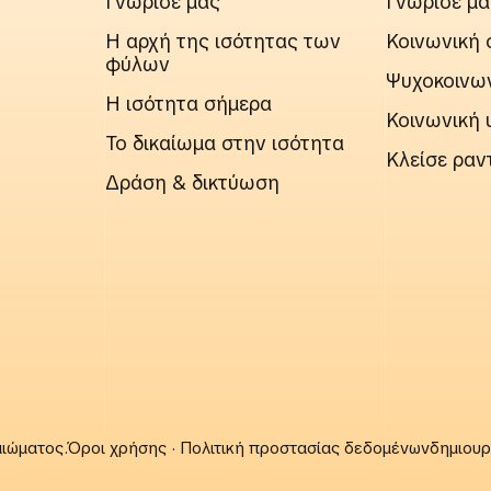
Γνώρισέ μας
Γνώρισέ μα
Η αρχή της ισότητας των
Κοινωνική 
φύλων
Ψυχοκοινων
Η ισότητα σήμερα
Κοινωνική 
Το δικαίωμα στην ισότητα
Κλείσε ραν
Δράση & δικτύωση
αιώματος.
Όροι χρήσης
·
Πολιτική προστασίας δεδομένων
δημιουρ