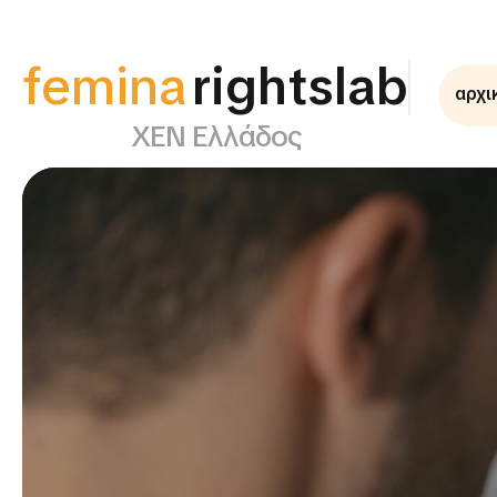
femina
supportlab
αρχι
ΧΕΝ Ελλάδος