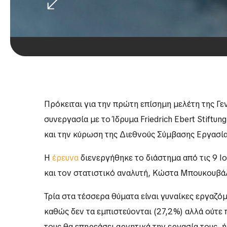
Πρόκειται για την πρώτη επίσημη μελέτη της Γ
συνεργασία με το Ίδρυμα Friedrich Ebert Stiftu
και την κύρωση της Διεθνούς Σύμβασης Εργασία
Η
έρευνα
διενεργήθηκε το διάστημα από τις 9 
και τον στατιστικό αναλυτή, Κώστα Μπουκουβά
Τρία στα τέσσερα θύματα είναι γυναίκες εργαζό
καθώς δεν τα εμπιστεύονται (27,2%) αλλά ούτε π
τους θα επηρεάσει αρνητικά την εργασία τους, ή