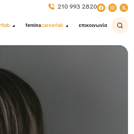
210 993 2820
rtlab
femina
careerlab
επικοινωνία