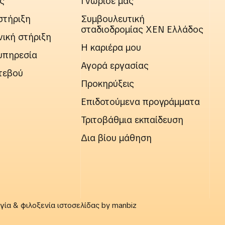
ς
Γνώρισέ μας
στήριξη
Συμβουλευτική
σταδιοδρομίας ΧΕΝ Ελλάδος
ική στήριξη
Η καριέρα μου
υπηρεσία
Αγορά εργασίας
τεβού
Προκηρύξεις
Επιδοτούμενα προγράμματα
Τριτοβάθμια εκπαίδευση
Δια βίου μάθηση
γία & φιλοξενία ιστοσελίδας by
manbiz