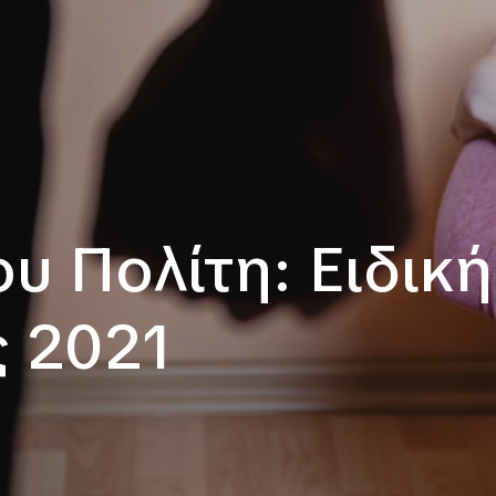
υ Πολίτη: Ειδική
ς 2021