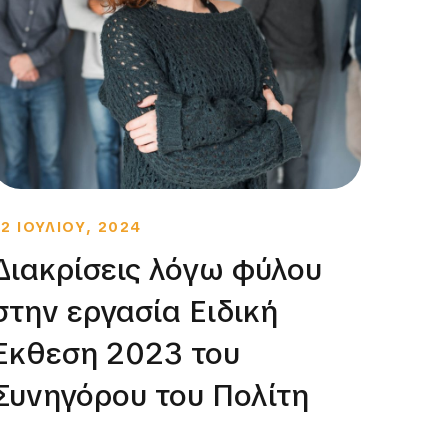
22 ΙΟΥΛΙΟΥ, 2024
10 ΔΕ
Διακρίσεις λόγω φύλου
Στο
στην εργασία Ειδική
Ινσ
Έκθεση 2023 του
Ισό
Συνηγόρου του Πολίτη
την