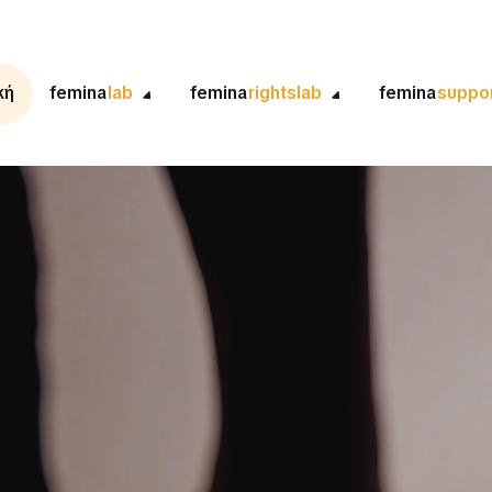
κή
femina
lab
femina
rightslab
femina
suppo