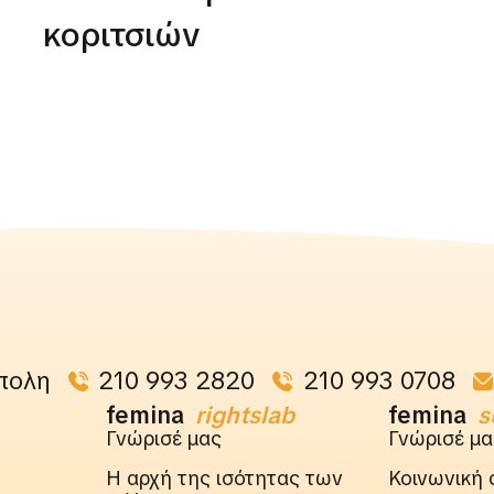
κοριτσιών
πολη
210 993 2820
210 993 0708
femina
rightslab
femina
s
Γνώρισέ μας
Γνώρισέ μα
Η αρχή της ισότητας των
Κοινωνική 