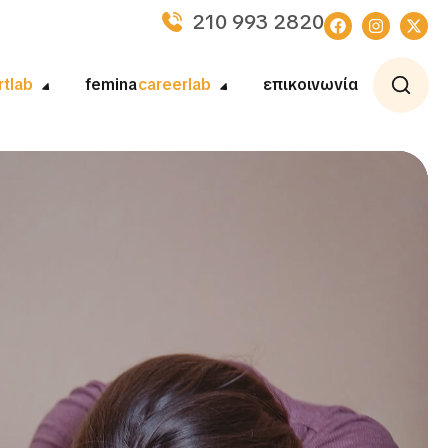
210 993 2820
rtlab
femina
careerlab
επικοινωνία