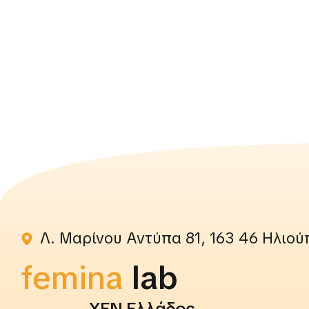
Λ. Μαρίνου Αντύπα 81, 163 46 Ηλιού
femina
rightslab
ΧΕΝ Ελλάδος