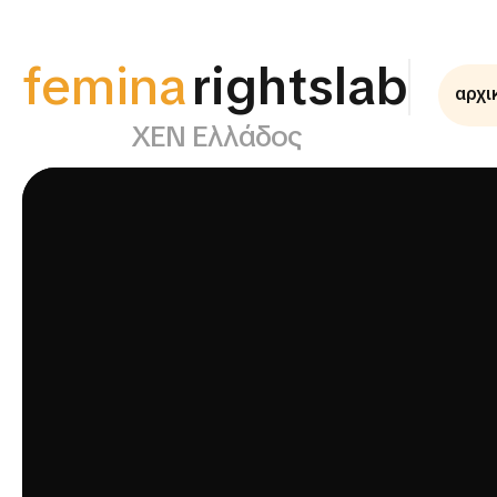
femina
supportlab
αρχι
ΧΕΝ Ελλάδος