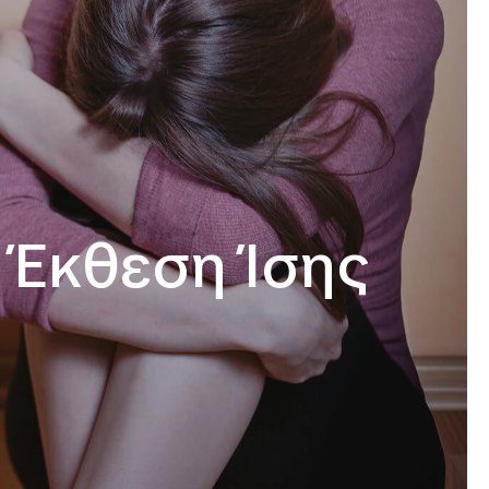
 Έκθεση Ίσης