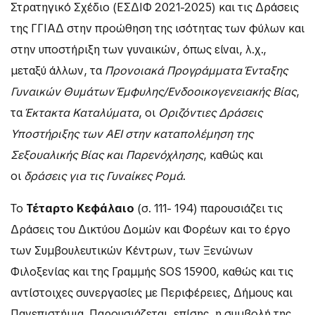
Στρατηγικό Σχέδιο (ΕΣΔΙΦ 2021-2025) και τις Δράσεις
της ΓΓΙΑΔ στην προώθηση της ισότητας των φύλων και
στην υποστήριξη των γυναικών, όπως είναι, λ.χ.,
μεταξύ άλλων, τα
Προνοιακά Προγράμματα Ένταξης
Γυναικών
Θυμάτων Έμφυλης/Ενδοοικογενειακής Βίας
,
τα
Έκτακτα Καταλύματα
, οι
Οριζόντιες Δράσεις
Υποστήριξης των ΑΕΙ στην καταπολέμηση της
Σεξουαλικής Βίας και Παρενόχλησης
, καθώς και
οι
δράσεις για τις Γυναίκες Ρομά
.
Το
Τέταρτο Κεφάλαιο
(σ. 111- 194) παρουσιάζει τις
Δράσεις του Δικτύου Δομών και Φορέων και το έργο
των Συμβουλευτικών Κέντρων, των Ξενώνων
Φιλοξενίας και της Γραμμής SOS 15900, καθώς και τις
αντίστοιχες συνεργασίες με Περιφέρειες, Δήμους και
Πανεπιστήμια. Παρουσιάζεται, επίσης, η συμβολή της