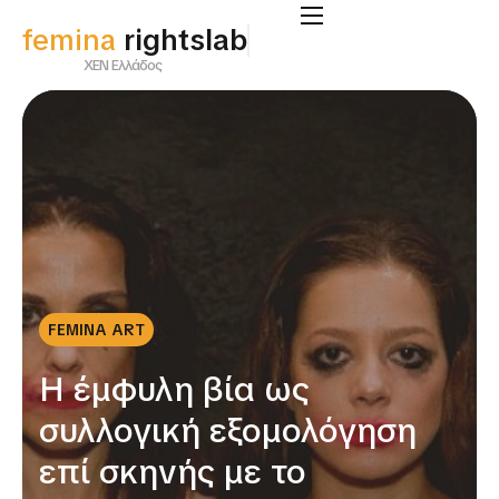
femina
rightslab
ΧΕΝ Ελλάδος
FEMINA ART
Η έμφυλη βία ως
συλλογική εξομολόγηση
επί σκηνής με το