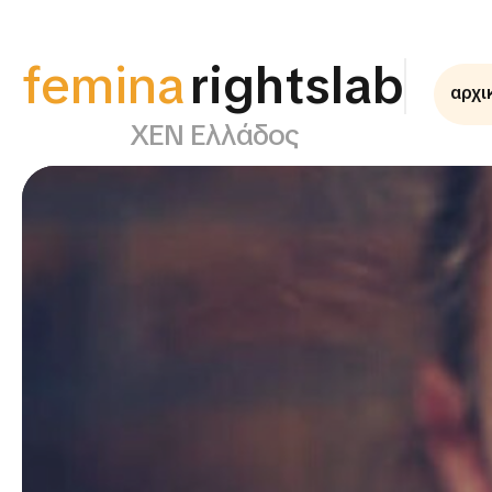
femina
supportlab
αρχι
ΧΕΝ Ελλάδος