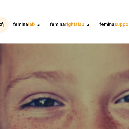
κή
femina
lab
femina
rightslab
femina
suppo