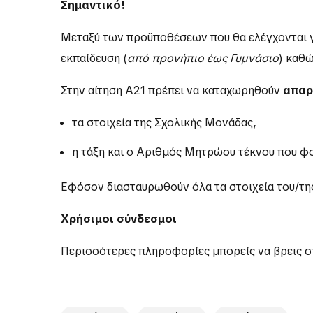
Σημαντικό!
Μεταξύ των προϋποθέσεων που θα ελέγχονται γι
εκπαίδευση (
από προνήπιο έως Γυμνάσιο
) καθώ
Στην αίτηση Α21 πρέπει να καταχωρηθούν
απαρ
τα στοιχεία της Σχολικής Μονάδας,
η τάξη και ο Αριθμός Μητρώου τέκνου που φο
Εφόσον διασταυρωθούν όλα τα στοιχεία του/της
Χρήσιμοι σύνδεσμοι
Περισσότερες πληροφορίες μπορείς να βρεις σ