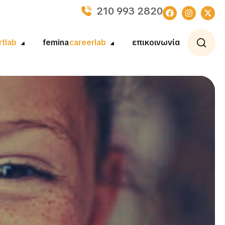
210 993 2820
rtlab
femina
careerlab
επικοινωνία