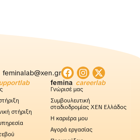
feminalab@xen.gr
upportlab
femina
careerlab
ς
Γνώρισέ μας
στήριξη
Συμβουλευτική
σταδιοδρομίας ΧΕΝ Ελλάδος
ική στήριξη
Η καριέρα μου
υπηρεσία
Αγορά εργασίας
τεβού