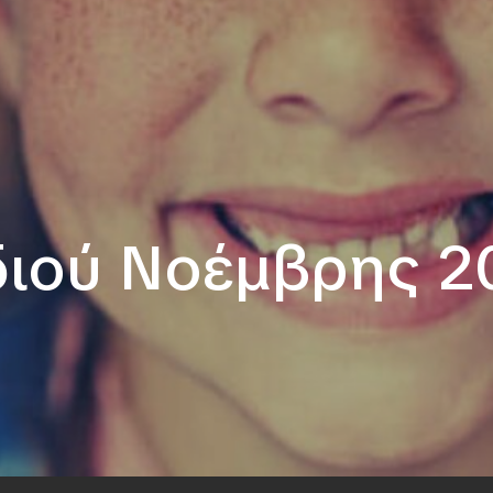
διού Νοέμβρης 2