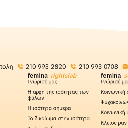
πολη
210 993 2820
210 993 0708
femina
rightslab
femina
s
Γνώρισέ μας
Γνώρισέ μα
Η αρχή της ισότητας των
Κοινωνική 
φύλων
Ψυχοκοινων
Η ισότητα σήμερα
Κοινωνική 
Το δικαίωμα στην ισότητα
Κλείσε ραν