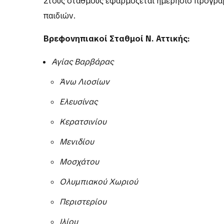
Στους σταθμούς εφαρμόζεται ημερήσιο πρόγραμ
παιδιών.
Βρεφονηπιακοί Σταθμοί Ν. Αττικής:
Αγίας Βαρβάρας
Άνω Λιοσίων
Ελευσίνας
Κερατσινίου
Μενιδίου
Μοσχάτου
Ολυμπιακού Χωριού
Περιστερίου
Ιλίου