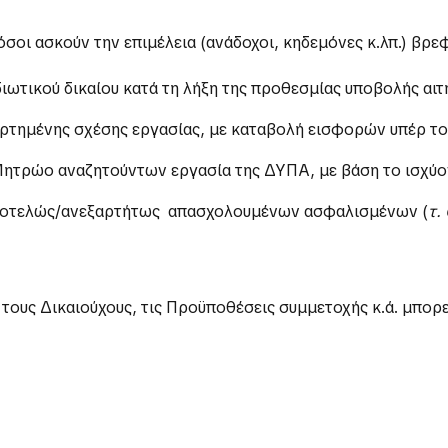
όσοι ασκούν την επιμέλεια (ανάδοχοι, κηδεμόνες κ.λπ.) βρεφ
διωτικού δικαίου κατά τη λήξη της προθεσμίας υποβολής αι
τημένης σχέσης εργασίας, με καταβολή εισφορών υπέρ το
ητρώο αναζητούντων εργασία της ΔΥΠΑ, με βάση το ισχύον
αυτοτελώς/ανεξαρτήτως απασχολουμένων ασφαλισμένων (
τ.
ους Δικαιούχους, τις Προϋποθέσεις συμμετοχής κ.ά. μπορε