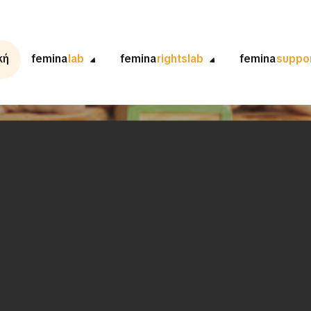
κή
femina
lab
femina
rightslab
femina
suppo