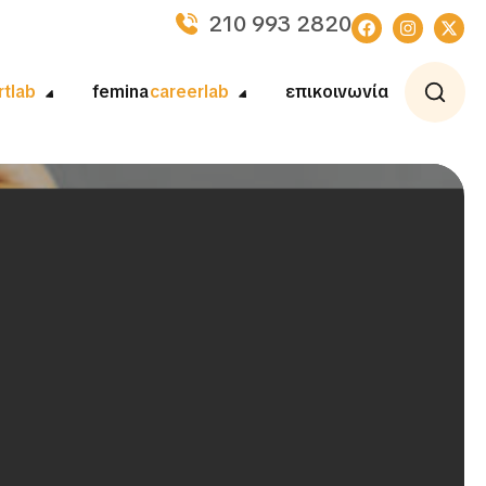
210 993 2820
rtlab
femina
careerlab
επικοινωνία