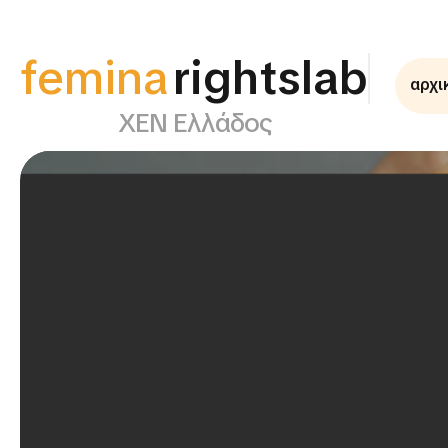
femina
rightslab
αρχι
ΧΕΝ Ελλάδος