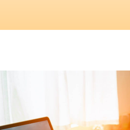
ρχική
αναρτήσεις με tag "συμβουλευτική καριέρα