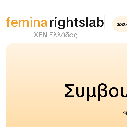
femina
αρχι
supportlab
ΧΕΝ Ελλάδος
Συμβου