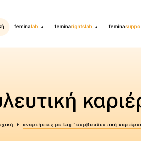
κή
femina
lab
femina
rightslab
femina
suppo
λευτική καριέ