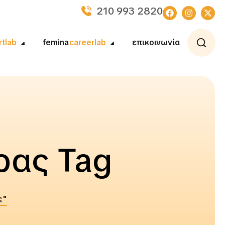
210 993 2820
rtlab
femina
careerlab
επικοινωνία
ρας Tag