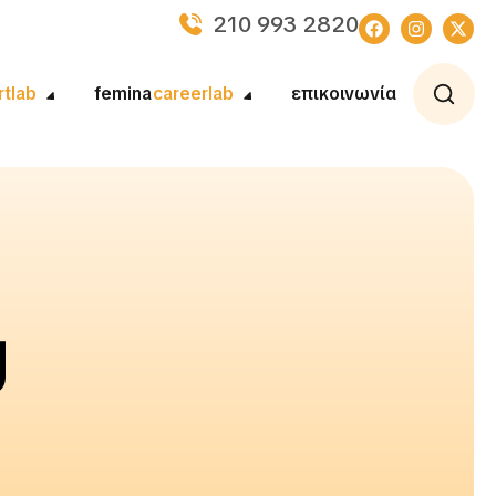
210 993 2820
rtlab
femina
careerlab
επικοινωνία
g