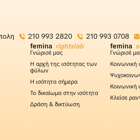
πολη
210 993 2820
210 993 0708
femina
rightslab
femina
s
Γνώρισέ μας
Γνώρισέ μα
Η αρχή της ισότητας των
Κοινωνική 
φύλων
Ψυχοκοινων
Η ισότητα σήμερα
Κοινωνική 
Το δικαίωμα στην ισότητα
Κλείσε ραν
Δράση & δικτύωση