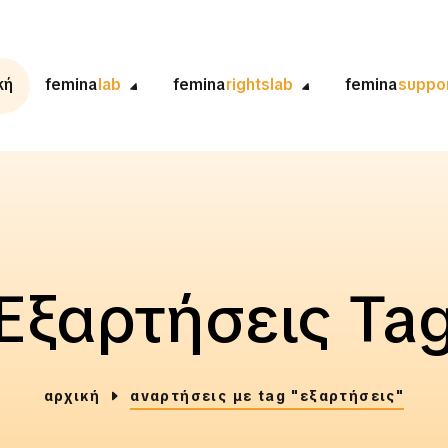
κή
femina
lab
femina
rightslab
femina
suppo
Εξαρτήσεις Ta
αρχική
αναρτήσεις με tag "εξαρτήσεις"