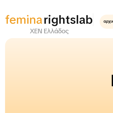
femina
rightslab
αρχι
ΧΕΝ Ελλάδος