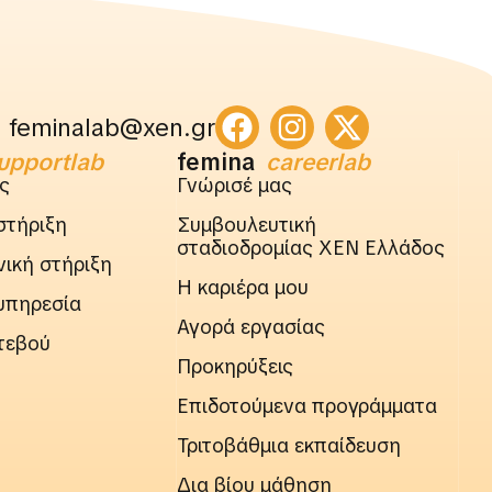
feminalab@xen.gr
upportlab
femina
careerlab
ς
Γνώρισέ μας
στήριξη
Συμβουλευτική
σταδιοδρομίας ΧΕΝ Ελλάδος
ική στήριξη
Η καριέρα μου
υπηρεσία
Αγορά εργασίας
τεβού
Προκηρύξεις
Επιδοτούμενα προγράμματα
Τριτοβάθμια εκπαίδευση
Δια βίου μάθηση