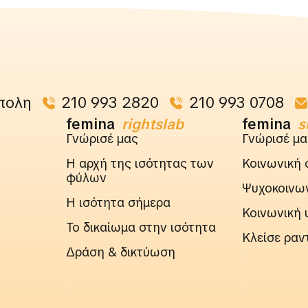
πολη
210 993 2820
210 993 0708
femina
rightslab
femina
s
Γνώρισέ μας
Γνώρισέ μα
Η αρχή της ισότητας των
Κοινωνική 
φύλων
Ψυχοκοινων
Η ισότητα σήμερα
Κοινωνική 
Το δικαίωμα στην ισότητα
Κλείσε ραν
Δράση & δικτύωση