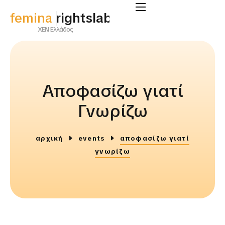
femina
rightslab
ΧΕΝ Ελλάδος
Αποφασίζω γιατί
Γνωρίζω
αρχική
events
αποφασίζω γιατί
γνωρίζω