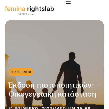
femina
rightslab
ΧΕΝ Ελλάδος
ΟΙΚΟΓΕΝΕΙΑ
Έκδοση πιστοποιητικών:
Οικογενειακή κατάσταση
21 ΝΟΕΜΒΡΙΟΥ, 2023
ΑΠΟ
FEMINALAB