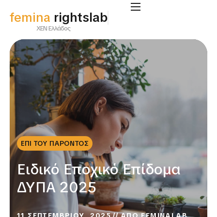
femina
rightslab
ΧΕΝ Ελλάδος
ΕΠΙ ΤΟΥ ΠΑΡΟΝΤΟΣ
Ειδικό Εποχικό Επίδομα
ΔΥΠΑ 2025
11 ΣΕΠΤΕΜΒΡΙΟΥ, 2025
ΑΠΟ
FEMINALAB