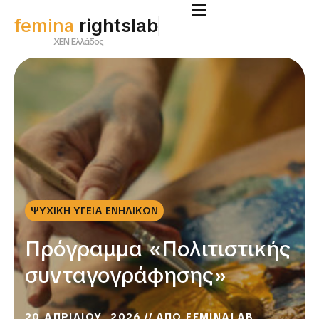
femina
rightslab
ΧΕΝ Ελλάδος
ΨΥΧΙΚΗ ΥΓΕΙΑ ΕΝΗΛΙΚΩΝ
Πρόγραμμα «Πολιτιστικής
συνταγογράφησης»
20 ΑΠΡΙΛΙΟΥ, 2026
ΑΠΟ
FEMINALAB