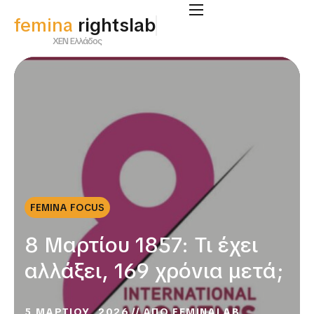
femina
rightslab
ΧΕΝ Ελλάδος
FEMINA FOCUS
8 Μαρτίου 1857: Τι έχει
αλλάξει, 169 χρόνια μετά;
5 ΜΑΡΤΙΟΥ, 2026
ΑΠΟ
FEMINALAB