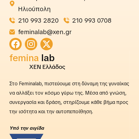
Ηλιούπολη
210 993 2820
210 993 0708
feminalab@xen.gr
rightslab
femina
lab
ΧΕΝ Ελλάδος
Στο Feminalab, πιστεύουμε στη δύναμη της γυναίκας
να αλλάξει τον κόσμο γύρω της. Μέσα από γνώση,
συνεργασία και δράση, στηρίζουμε κάθε βήμα προς
την ισότητα και την αυτοπεποίθηση.
Yπό την αιγίδα